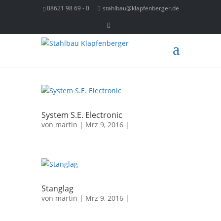
08621 98 69 - 0
stahlbau@klapfenberger.de
System S.E. Electronic
von
martin
| Mrz 9, 2016 |
Stanglag
von
martin
| Mrz 9, 2016 |